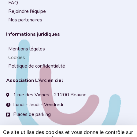
FAQ
Rejoindre l’équipe
Nos partenaires
Informations juridiques
Mentions légales
Cookies
Politique de confidentialité
Association L’Arc en ciel
1 rue des Vignes - 21200 Beaune.
Lundi - Jeudi - Vendredi
Places de parking
Ce site utilise des cookies et vous donne le contrôle sur
Copyright © Association
L’arc en ciel
. Tous droits réservés.